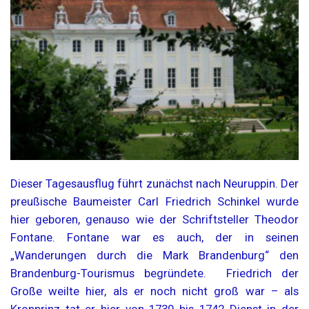
Dieser Tagesausflug führt zunächst nach Neuruppin. Der
preußische Baumeister Carl Friedrich Schinkel wurde
hier geboren, genauso wie der Schriftsteller Theodor
Fontane. Fontane war es auch, der in seinen
„Wanderungen durch die Mark Brandenburg“ den
Brandenburg-Tourismus begründete. Friedrich der
Große weilte hier, als er noch nicht groß war – als