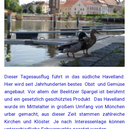
Dieser Tagesausflug führt in das südliche Havelland.
Hier wird seit Jahrhunderten bestes Obst und Gemüse
angebaut. Vor allem der Beelitzer Spargel ist berühmt
und ein gesetzlich geschütztes Produkt. Das Havelland
wurde im Mittelalter in großem Umfang von Mönchen
urbar gemacht, aus dieser Zeit stammen zahlreiche
Kirchen und Klöster. Je nach Interessenlage können